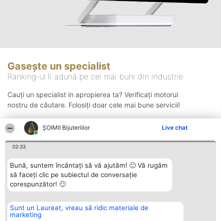
Gasește un specialist
Ranking-ul îi adună pe cei mai buni din industrie
Cauți un specialist in apropierea ta? Verificați motorul
nostru de căutare. Folosiți doar cele mai bune servicii!
ŞOIMII Bijuteriilor
Live chat
Căutare
02:33
Bună, suntem încântați să vă ajutăm! 🙂 Vă rugăm
să faceți clic pe subiectul de conversație
corespunzător! 🙂
Sunt un Laureat, vreau să ridic materiale de
Organizator Ranking
Plebiscyt
Contact
marketing
BRIGHT SOLUTIONS BR SRL
Câștigătorii
Contact