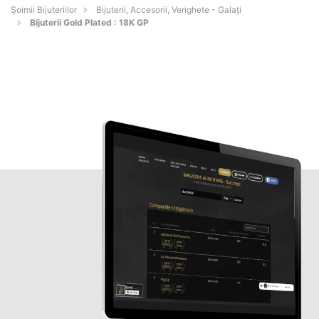
Şoimii Bijuteriilor
Bijuterii, Accesorii, Verighete - Galaţi
Bijuterii Gold Plated : 18K GP