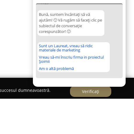
11:23
Bună, suntem încântați să vă
ajutăm! 🙂 Vă rugăm să faceți clic pe
subiectul de conversație
corespunzător! 🙂
Sunt un Laureat, vreau să ridic
materiale de marketing
Vreau să-mi înscriu firma in proiectul
Șoimii
Am o altă problemă
e succesul dumneavoastră.
Verificați