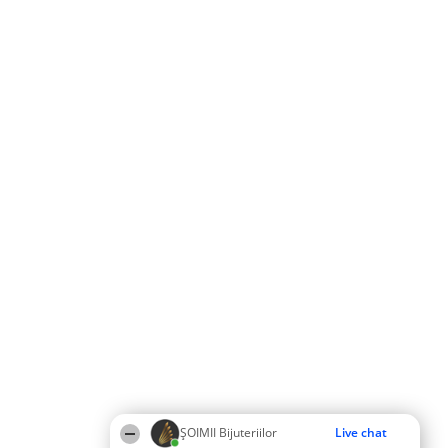
ŞOIMII Bijuteriilor
Live chat