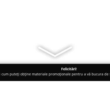
Felicitări!
ți cum puteți obține materiale promoționale pentru a vă bucura d
 - Constanţa
Aniel’s Bizzaro