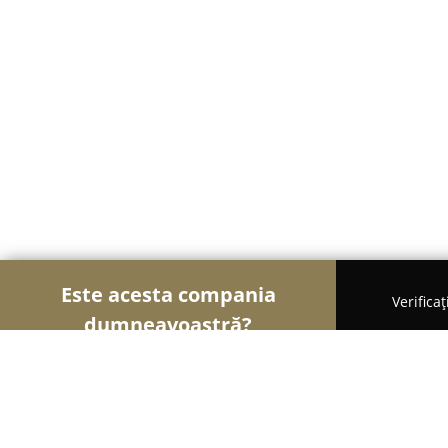
Este acesta compania
Verifica
dumneavoastră?
Şoimii Bijuteriilor
Bijuterii, Accesorii, Verighete