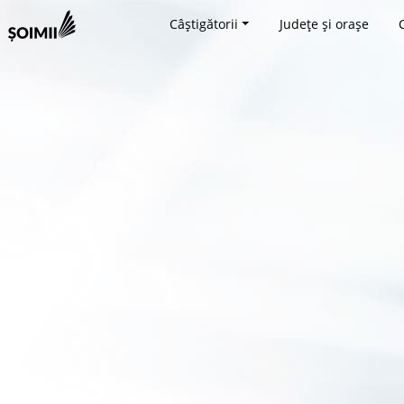
Câștigătorii
Județe și orașe