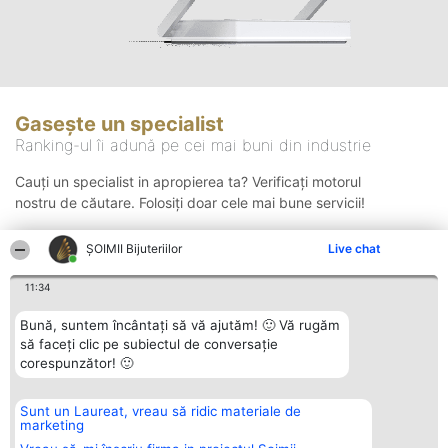
Gasește un specialist
Ranking-ul îi adună pe cei mai buni din industrie
Cauți un specialist in apropierea ta? Verificați motorul
nostru de căutare. Folosiți doar cele mai bune servicii!
ŞOIMII Bijuteriilor
Live chat
Căutare
11:34
Bună, suntem încântați să vă ajutăm! 🙂 Vă rugăm
să faceți clic pe subiectul de conversație
corespunzător! 🙂
Sunt un Laureat, vreau să ridic materiale de
Organizator Ranking
Plebiscyt
Contact
marketing
BRIGHT SOLUTIONS BR SRL
Câștigătorii
Contact
Aleea Timisul De Sus 2 Bl. A30
Lista Tuturor