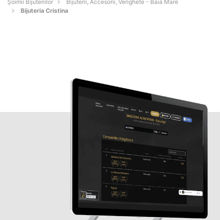
Şoimii Bijuteriilor
Bijuterii, Accesorii, Verighete - Baia Mare
Bijuteria Cristina