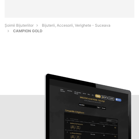
Şoimii Bijuteriilor
Bijuterii, Accesorii, Verighete - Suceava
CAMPION GOLD