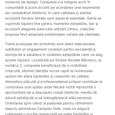
moderne de design. Compania s-a integrat activ în
comunitate și pune accent pe acordarea unei experiențe
de cumpărături distincte, în care calitatea și atenția
acordată fiecărui detaliu sunt aspecte esențiale. Gama sa
cuprinde bijuterii fine pentru momente deosebite, dar și
accesorii elegante adecvate utilizării zilnice, colecțiile
propuse fiind adaptate preferințelor variate ale clientelei.
Toate produsele din portofoliu sunt atent selecționate,
subliniind un angajament constant pentru excelență și
dorința de a satisface în totalitate așteptările celor ce aleg
aceste bijuterii. Localizată pe Strada Nicolae Bălcescu, la
numărul 2, compania beneficiază de o vizibilitate
crescută, oferind clienților acces rapid la numeroase
opțiuni din sfera bijuteriilor și ceasurilor de calitate.
Atmosfera plăcută și profesionalismul echipei contribuie la
conturarea unui spațiu unde fiecare vizită reprezintă o
oportunitate de a descoperi creații distincte, menite să
aducă satisfacție și să îmbogățească stilul personal.
Orientarea spre clienți și pasiunea pentru rafinament
descriu abordarea Campion Gold, ceea ce asigură
companiei o poziție respectată pe piața bijuteriilor și