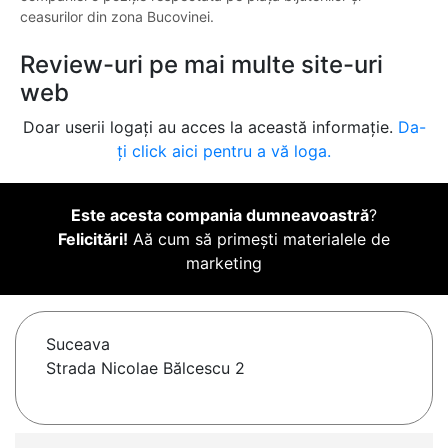
ceasurilor din zona Bucovinei.
Review-uri pe mai multe site-uri
web
Doar userii logați au acces la această informație.
Da-
ți click aici pentru a vă loga.
Este acesta compania dumneavoastră
?
Felicitări!
Aă cum să primești materialele de
marketing
Suceava
Strada Nicolae Bălcescu 2