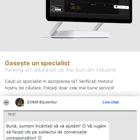
Gasește un specialist
Ranking-ul îi adună pe cei mai buni din industrie
Cauți un specialist in apropierea ta? Verificați motorul
nostru de căutare. Folosiți doar cele mai bune servicii!
ŞOIMII Bijuteriilor
Live chat
Căutare
10:21
Bună, suntem încântați să vă ajutăm! 🙂 Vă rugăm
să faceți clic pe subiectul de conversație
corespunzător! 🙂