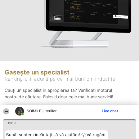
Gasește un specialist
Ranking-ul îi adună pe cei mai buni din industrie
Cauți un specialist in apropierea ta? Verificați motorul
nostru de căutare. Folosiți doar cele mai bune servicii!
ŞOIMII Bijuteriilor
Live chat
Căutare
19:19
Bună, suntem încântați să vă ajutăm! 🙂 Vă rugăm