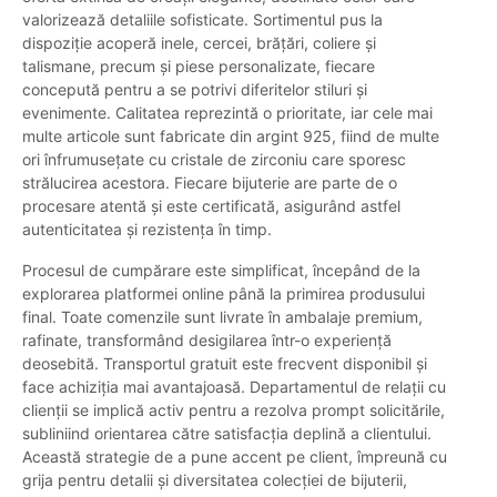
valorizează detaliile sofisticate. Sortimentul pus la
dispoziție acoperă inele, cercei, brățări, coliere și
talismane, precum și piese personalizate, fiecare
concepută pentru a se potrivi diferitelor stiluri și
evenimente. Calitatea reprezintă o prioritate, iar cele mai
multe articole sunt fabricate din argint 925, fiind de multe
ori înfrumusețate cu cristale de zirconiu care sporesc
strălucirea acestora. Fiecare bijuterie are parte de o
procesare atentă și este certificată, asigurând astfel
autenticitatea și rezistența în timp.
Procesul de cumpărare este simplificat, începând de la
explorarea platformei online până la primirea produsului
final. Toate comenzile sunt livrate în ambalaje premium,
rafinate, transformând desigilarea într-o experiență
deosebită. Transportul gratuit este frecvent disponibil și
face achiziția mai avantajoasă. Departamentul de relații cu
clienții se implică activ pentru a rezolva prompt solicitările,
subliniind orientarea către satisfacția deplină a clientului.
Această strategie de a pune accent pe client, împreună cu
grija pentru detalii și diversitatea colecției de bijuterii,