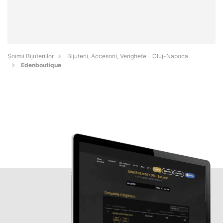
Şoimii Bijuteriilor
Bijuterii, Accesorii, Verighete - Cluj-Napoca
Edenboutique