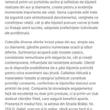
remarcă printr-un portofoliu extins și sofisticat de bijuterii
realizate din aur și diamante, create pentru a evidenția
momentele importante ale vieții. Gama cuprinde atât inele
de logodnă care simbolizează devotamentul, verighete ce
consfințesc relații, cât și alte bijuterii precum cercei și inele
cu finisaje atent lucrate, adaptate preferințelor individuale
ale purtătorului.
Colecțiile diverse oferite includ piese din aur, simple sau
cu diamante, gândite pentru numeroase ocazii și stiluri
diferite. Sortimentul acoperă atât modele clasice,
considerate nemuritoare prin eleganța lor, cât și creații
contemporane, influențate de tendințele actuale. Clienții
au la dispoziție posibilitatea de a găsi bijuteria potrivită
pentru orice eveniment sau ținută. Calitatea ridicată a
materialelor folosite și designul sofisticat constituie
priorități constante, conferindu-le bijuteriilor statutul unor
amintiri de preț. Compania își dovedește angajamentul
față de excelență nu doar prin produse, ci și printr-un club
dedicat clienților fideli, care asigură beneficii aparte.
Prezența în mediul fizic, la adresa din Strada Brăilei, Nr.
159 G, Galați, precum și în online, oferă acces facil și o