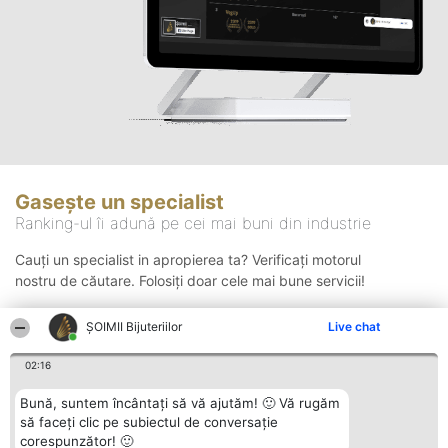
Gasește un specialist
Ranking-ul îi adună pe cei mai buni din industrie
Cauți un specialist in apropierea ta? Verificați motorul
nostru de căutare. Folosiți doar cele mai bune servicii!
ŞOIMII Bijuteriilor
Live chat
Căutare
02:16
Bună, suntem încântați să vă ajutăm! 🙂 Vă rugăm
să faceți clic pe subiectul de conversație
corespunzător! 🙂