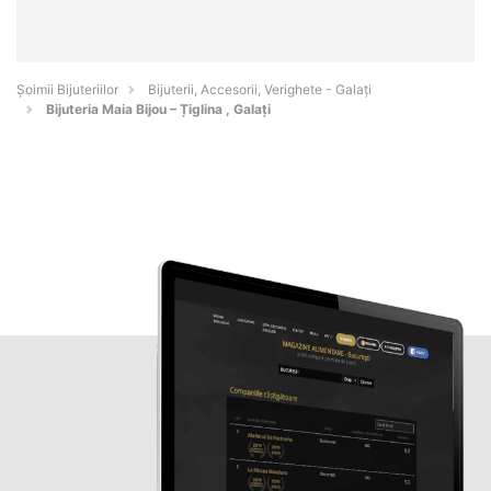
Şoimii Bijuteriilor
Bijuterii, Accesorii, Verighete - Galaţi
Bijuteria Maia Bijou – Țiglina , Galați