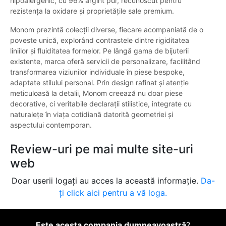
hipoalergenic, cu 96% argint pur, recunoscut pentru
rezistența la oxidare și proprietățile sale premium.
Monom prezintă colecții diverse, fiecare acompaniată de o
poveste unică, explorând contrastele dintre rigiditatea
liniilor și fluiditatea formelor. Pe lângă gama de bijuterii
existente, marca oferă servicii de personalizare, facilitând
transformarea viziunilor individuale în piese bespoke,
adaptate stilului personal. Prin design rafinat și atenție
meticuloasă la detalii, Monom creează nu doar piese
decorative, ci veritabile declarații stilistice, integrate cu
naturalețe în viața cotidiană datorită geometriei și
aspectului contemporan.
Review-uri pe mai multe site-uri
web
Doar userii logați au acces la această informație.
Da-
ți click aici pentru a vă loga.
Este acesta compania dumneavoastră
?