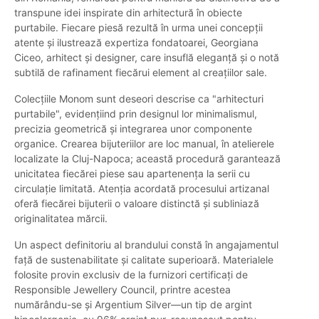
transpune idei inspirate din arhitectură în obiecte
purtabile. Fiecare piesă rezultă în urma unei concepții
atente și ilustrează expertiza fondatoarei, Georgiana
Ciceo, arhitect și designer, care insuflă eleganță și o notă
subtilă de rafinament fiecărui element al creațiilor sale.
Colecțiile Monom sunt deseori descrise ca "arhitecturi
purtabile", evidențiind prin designul lor minimalismul,
precizia geometrică și integrarea unor componente
organice. Crearea bijuteriilor are loc manual, în atelierele
localizate la Cluj-Napoca; această procedură garantează
unicitatea fiecărei piese sau apartenența la serii cu
circulație limitată. Atenția acordată procesului artizanal
oferă fiecărei bijuterii o valoare distinctă și subliniază
originalitatea mărcii.
Un aspect definitoriu al brandului constă în angajamentul
față de sustenabilitate și calitate superioară. Materialele
folosite provin exclusiv de la furnizori certificați de
Responsible Jewellery Council, printre acestea
numărându-se și Argentium Silver—un tip de argint