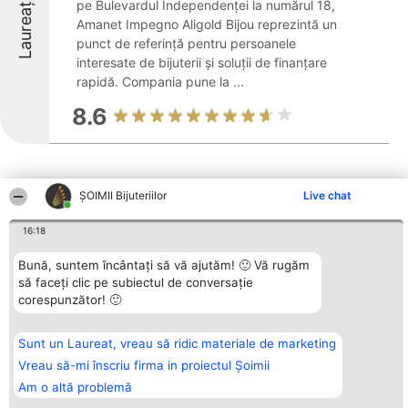
Laureați
pe Bulevardul Independenței la numărul 18,
Amanet Impegno Aligold Bijou reprezintă un
punct de referință pentru persoanele
interesate de bijuterii și soluții de finanțare
rapidă. Compania pune la ...
8.6
ŞOIMII Bijuteriilor
Live chat
16:18
Alte firme din zonă
Bună, suntem încântați să vă ajutăm! 🙂 Vă rugăm
să faceți clic pe subiectul de conversație
corespunzător! 🙂
Organizator Ranking
Plebiscyt
Contact
BRIGHT SOLUTIONS BR SRL
Câștigătorii
Contact
Aleea Timisul De Sus 2 Bl. A30
Lista Tuturor
Sc. A Et. 4 Ap. 13 Cod 061952
Laureaților
Sunt un Laureat, vreau să ridic materiale de marketing
București
Reguli
Vreau să-mi înscriu firma in proiectul Șoimii
CUI 36737675
Statut
tel: +40 770 990 492
Politica de
Am o altă problemă
confidențialitate