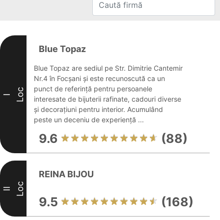
Blue Topaz
Blue Topaz are sediul pe Str. Dimitrie Cantemir
Nr.4 în Focșani și este recunoscută ca un
punct de referință pentru persoanele
Loc
I
interesate de bijuterii rafinate, cadouri diverse
și decorațiuni pentru interior. Acumulând
peste un deceniu de experiență ...
9.6
(88)
REINA BIJOU
Loc
II
9.5
(168)