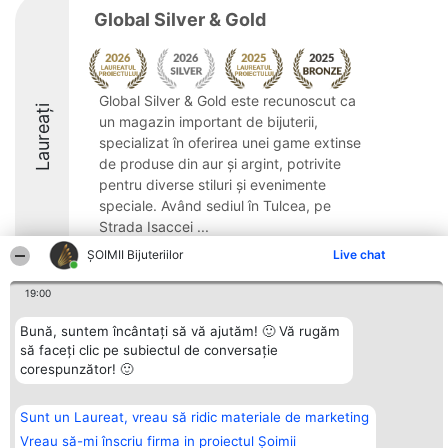
Global Silver & Gold
Global Silver & Gold este recunoscut ca
Laureați
un magazin important de bijuterii,
specializat în oferirea unei game extinse
de produse din aur și argint, potrivite
pentru diverse stiluri și evenimente
speciale. Având sediul în Tulcea, pe
Strada Isaccei ...
ŞOIMII Bijuteriilor
Live chat
9
19:00
Bună, suntem încântați să vă ajutăm! 🙂 Vă rugăm
Organizator Ranking
Plebiscyt
Contact
să faceți clic pe subiectul de conversație
BRIGHT SOLUTIONS BR SRL
Câștigătorii
Contact
Aleea Timisul De Sus 2 Bl. A30
Lista Tuturor
corespunzător! 🙂
Sc. A Et. 4 Ap. 13 Cod 061952
Laureaților
București
Reguli
CUI 36737675
Statut
Sunt un Laureat, vreau să ridic materiale de marketing
tel: +40 770 990 492
Politica de
Vreau să-mi înscriu firma in proiectul Șoimii
confidențialitate